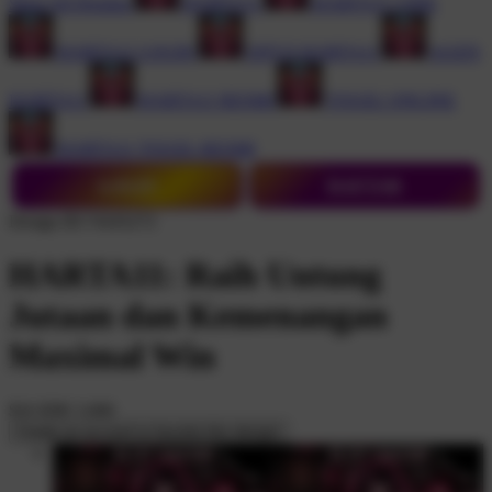
Shop All Designs
HARTA11
HARTA11 LINK
HARTA11 LOGIN
SITUS HARTA11
AGEN
HARTA11
HARTA11 RESMI
TOGEL ONLINE
HARTA11 TOGEL RESMI
LOGIN
DAFTAR
Design ID:74165272
HARTA11: Raih Untung
Jutaan dan Kemenangan
Maximal Win
$16
IDR 5.000
Create an account to favorite this design!