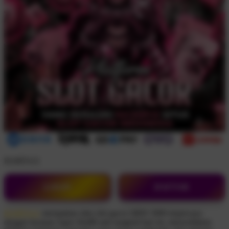
HARTA11
LOGIN
DAFTAR
HARTA11
merupakan situs slot gacor QRIS 5000 terpercaya
dengan layanan Agen Slot88 anti rungkad hari ini, menyediakan