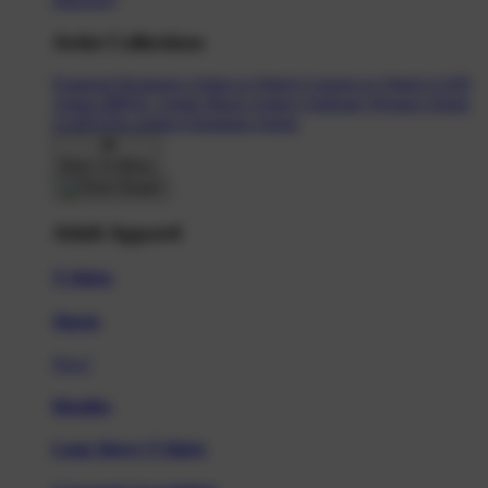
Artist Collections
Featured Designers
Artists to Watch
Creators to Watch
AAPI
Artists
BIPOC Artists
Black Artists
Celebrate Women Artists
LGBTQIA Artists
Ukrainian Artists
Back To Menu
Adult Apparel
T-Shirts
Shorts
New!
Hoodies
Long Sleeve T-Shirts