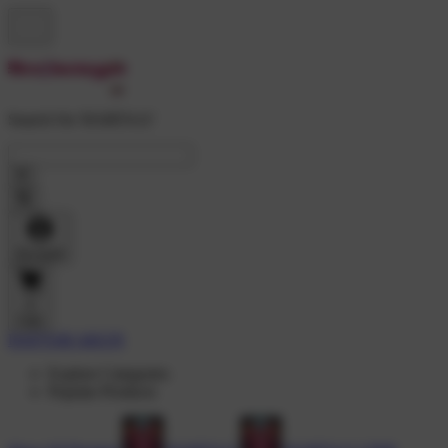
Search On 'HARTA11'
Account
0
Cart
DAFTAR AKUN
Explore Categories
Popular Products