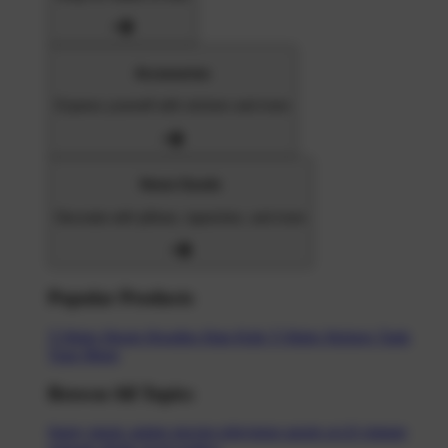
Accessories
Express yourself with stickers and more
Home Goods
Decorate with pillows, tapestries, and more
Popular Products
T-Shirts
Shorts
Hoodies
Hats
Kids T-Shirts
Stickers
Tank
Tops
Mugs
Browse All Topics
funny
music
anime
movies
television
sports
sci-fi
vintage