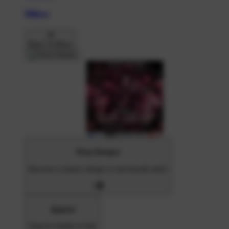
Pillows
Back To Menu
Shop Designs
Discover a classic design or new favorite artist
Apparel
Shop for Adults & Kids