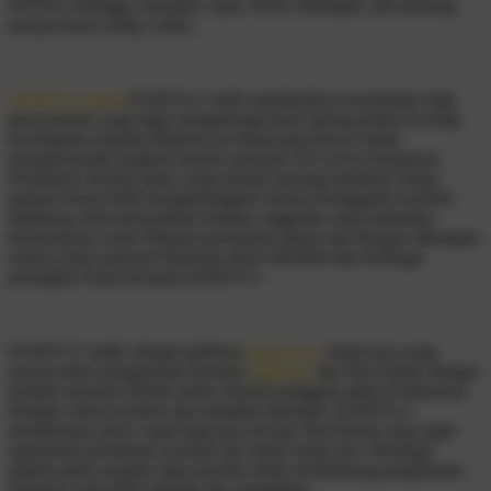
RTP live tertinggi, transaksi cepat, bonus melimpah, dan peluang
jackpot besar setiap waktu.
HARTA11 login
HARTA11 hadir memberikan kesempatan bagi
para pemain yang ingin mengantongi hasil untung jutaan di setiap
kesempatan taruhan Platform ini dirancang khusus untuk
mempermudah langkah meraih maximal win secara transparan
Kehadiran deretan game yang mudah menang membuat setiap
putaran terasa lebih menguntungkan Semua keunggulan tersebut
didukung oleh ketersediaan fasilitas unggulan yang menjamin
kenyamanan Anda Nikmati permainan kapan saja dengan dukungan
sistem yang responsif ditambah akses fleksibel dari berbagai
perangkat Anda bersama HARTA11
HARTA11 hadir sebagai platform
Slot Gacor
terpercaya yang
menawarkan pengalaman bermain
Mahjong
dan Slot Online dengan
kualitas layanan terbaik untuk seluruh pengguna aktif di Indonesia.
Dengan sistem modern dan tampilan interaktif, HARTA11
memberikan akses cepat bagi para pecinta Slot Resmi yang ingin
menikmati permainan nyaman dan stabil setiap hari. Berbagai
pilihan game populer juga tersedia untuk mendukung pengalaman
bermain yang lebih menarik dan menghibur.