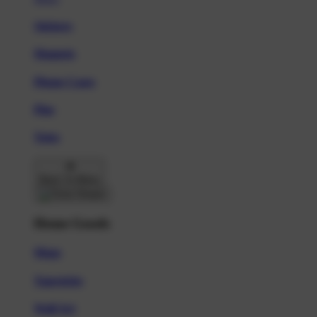
Stickers
Magnets
Phone Cases
Pins
Totes
Back To Menu
Home Goods
Mugs
Tapestries
Wall Art