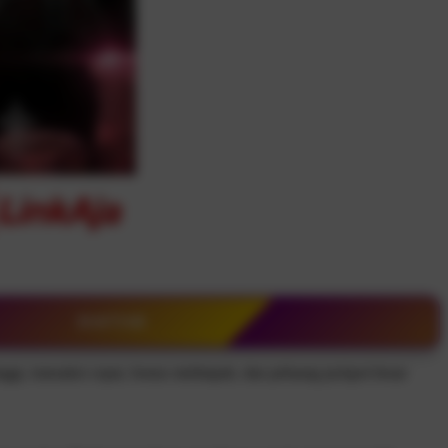
DAFTAR
ggi, transaksi cepat, bonus melimpah, dan peluang jackpot besar