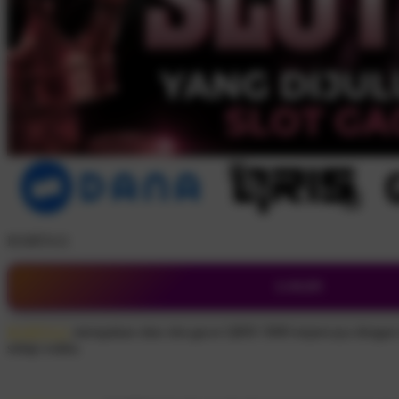
HARTA11
LOGIN
HARTA11
merupakan situs slot gacor QRIS 5000 terpercaya dengan l
setiap waktu.