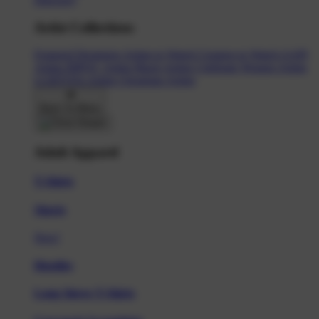
Artist Collections
Featured Designers
Artists to Watch
Creators to Watch
AAPI
Artists
BIPOC Artists
Black Artists
Celebrate Women Artists
LGBTQIA Artists
Ukrainian Artists
Back To Menu
Adult Apparel
T-Shirts
Shorts
New!
Hoodies
Long Sleeve T-Shirts