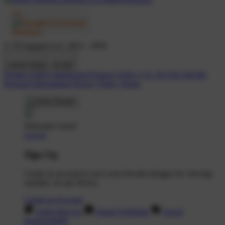
© TP Apparel LLC 2012 - 2026
United States - $ USD
Product Safety
Intellectual Property Policy
CA: Do Not Sell My
Personal Information
Privacy Policy
Terms
Welcome Guest!
Log In
Sign Up
Create an account to save your favorite designs for viewing
anytime, on any device.
Create an Account
Artist Sign Up
About TeePublic
Social
Responsibility