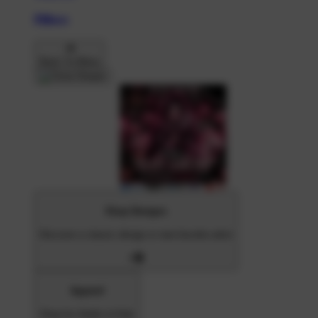
Pillows
Back To Menu
Shop Designs
Discover a classic design or new favorite artist
Apparel
Shop for Adults & Kids