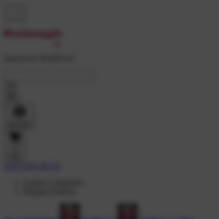
Search On 'HARTA11'
Account
0
Cart
DAFTAR AKUN
Explore Categories
Popular Products