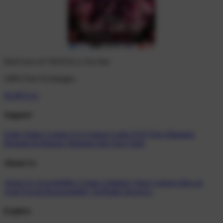
Don't love it? We'll fix it. For free.
100% Free Exchanges.
HARTA11
Support
Order Status
Contact Us
Coupon Codes
FAQ
Free Shipping
Refunds & Returns
Shipping Info
Size Chart
About Us
About Us
Accessibility
Create a Dashery Store
Careers
Hire an
Artist
Social Responsibility
TeePublic Reviews
Explore