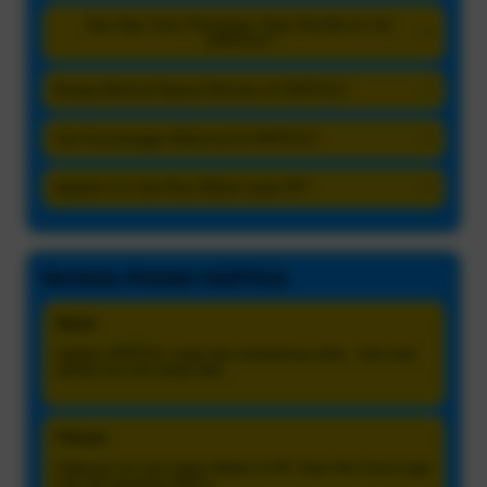
Apa Saja Jenis Permainan Yang Tersedia di Link
+
HARTA11?
Berapa Minimal Deposit Bermain di HARTA11?
+
Cari Kemenangan Maksimal di HARTA11?
+
Apakah Live Slot Bisa Dilihat Lewat HP?
+
Reviews Pemain HARTA11
Dandi
Update HARTA11 cepat dan tampilannya jelas. Jadi enak
pantau live slot tanpa ribet.
Febrian
Halaman live slot ringan dibuka di HP. Data Slot Gacor juga
rapi jadi gampang dibaca.