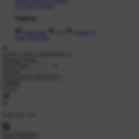
animals
drinks
food
politics
All Popular Designs
Support
Order Status
FAQ
Contact Us
Shop All Designs
Update Your Browsing Preferences
Shipping Country:
Currency:
Cancel
Katie:
5'10"
160
Select your person: