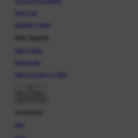
Crewneck Sweatshirts
Tank Tops
Baseball T-Shirts
Kids Apparel
Kids T-Shirts
Kids Hoodie
Kids Long Sleeve T-Shirt
Back To Menu
Accessories
Hats
New!