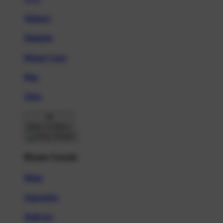
Stickers
Magnets
Phone Cases
Pins
Totes
Back To Menu
Home Goods
Mugs
Tapestries
Wall Art